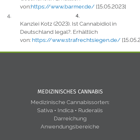
von:
https://www.barmer.de/
[15.05.2023]
Kanzlei Kotz (2023). Ist Cannabidiol in
Deutschland legal?. Erhältlich
von:
https://www.strafrechtsiegen.de/
[15.05.
MEDIZINISCHES CANNABIS
Medizinische Cannabissorten
:
Sativa
•
Indica
•
Ruderalis
Darreichung
Anwendungsbereiche