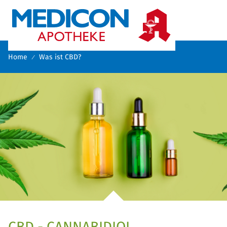

Home
Was ist CBD?
CBD - CANNABIDIOL