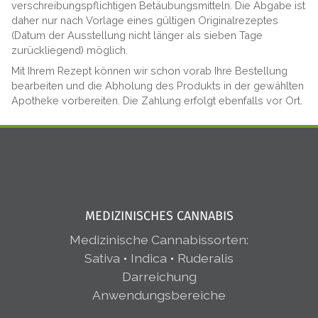
verschreibungspflichtigen Betäubungsmitteln. Die Abgabe ist
daher nur nach Vorlage eines gültigen Originalrezeptes
(Datum der Ausstellung nicht länger als sieben Tage
zurückliegend) möglich.
Mit Ihrem Rezept können wir schon vorab Ihre Bestellung
bearbeiten und die Abholung des Produkts in der gewählten
Apotheke vorbereiten. Die Zahlung erfolgt ebenfalls vor Ort.
MEDIZINISCHES CANNABIS
Medizinische Cannabissorten
:
Sativa
•
Indica
•
Ruderalis
Darreichung
Anwendungsbereiche